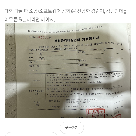
대학 다닐 때 소공(소프트웨어 공학)을 전공한 컴린이, 컴맹인데;;;
아무튼 뭐... 까라면 까야지.
구독하기