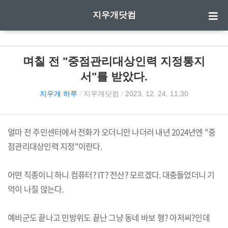
지우개닷컴
며칠 전 "중점관리대상인력 지정통지
서"를 받았다.
지우개 하루
/
지우개닷컴
/
2023. 12. 24. 11:30
얼마 전 주민센터에서 전화가 오더니만 나더러 내년 2024년엔 "중
점관리대상인력 지정"이란다.
어떤 직종이니 하니 컴퓨터? IT? 전산? 모르겠다. 대충들었더니 기
억이 나질 않는다.
예비군도 끝나고 민방위도 끝난 그냥 동네 바보 형? 아저씨?인데