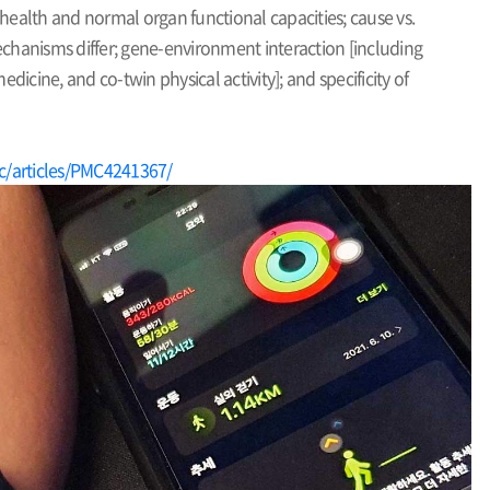
 health and normal organ functional capacities; cause vs.
mechanisms differ; gene-environment interaction [including
dicine, and co-twin physical activity]; and specificity of
c/articles/PMC4241367/