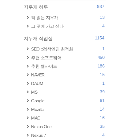
937
지우개 하루
13
책 읽는 지우개
4
그 곳에 가고 싶다
1154
지우개 작업실
1
SEO ::검색엔진 최적화
450
추천 소프트웨어
186
추천 웹사이트
15
NAVER
1
DAUM
39
MS
61
Google
14
Mozilla
16
MAC
35
Nexus One
4
Nexus 7