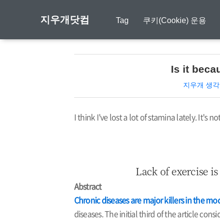
지우개닷컴
Tag
쿠키(Cookie) 운용
Is it beca
지우개 생각
I think I've lost a lot of stamina lately. It's no
Lack of exercise is
Abstract
Chronic diseases are major killers in the mo
diseases. The initial third of the article cons