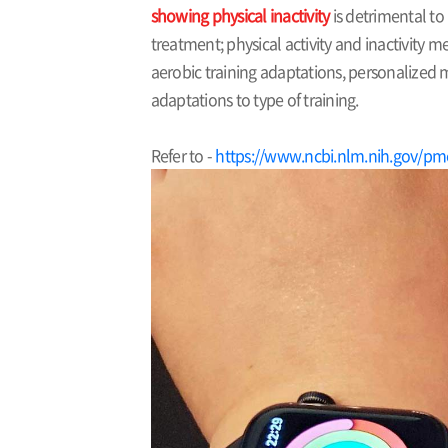
showing physical inactivity
is detrimental to
treatment; physical activity and inactivity 
aerobic training adaptations, personalized me
adaptations to type of training.
Refer to -
https://www.ncbi.nlm.nih.gov/pm