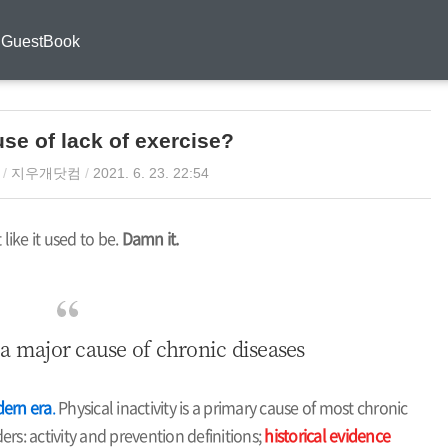
GuestBook
use of lack of exercise?
/
지우개닷컴
/
2021. 6. 23. 22:54
t like it used to be.
Damn it.
 a major cause of chronic diseases
dern era
.
Physical inactivity is a primary cause of most chronic
iders: activity and prevention definitions;
historical evidence