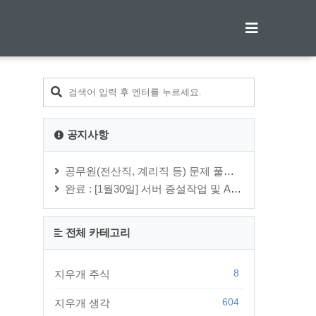
공지사항
공무원(전산직, 계리직 등) 문제 풀이 관련해서 궁금한 내용은 방명록에 ⋯
완료 : [1월30일] 서버 증설작업 및 Apache, PHP, MySQ⋯
전체 카테고리
8
지우개 주식
604
지우개 생각