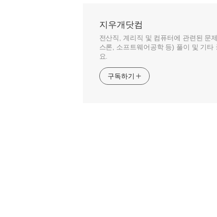
지우개닷컴
전산직, 계리직 및 컴퓨터에 관련된 문
스론, 소프트웨어공학 등) 풀이 및 기타 
요.
구독하기
바
TistoryWhaleSkin3.4